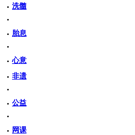
洗髓
胎息
心意
非遗
公益
网课