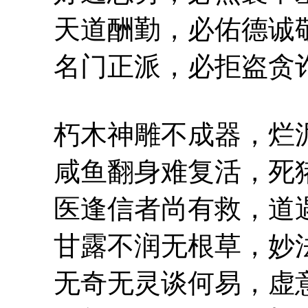
天道酬勤，必佑德诚
名门正派，必拒盗贪
朽木神雕不成器，烂泥
咸鱼翻身难复活，死猪
医逢信者尚有救，道遇
甘露不润无根草，妙法
无奇无灵谈何易，虚意