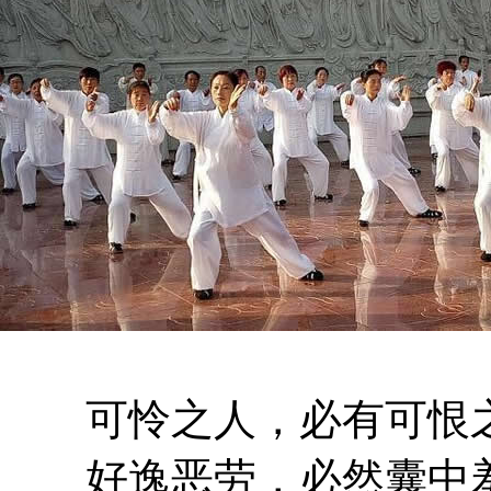
可怜之人，必有可恨
好逸恶劳，必然囊中