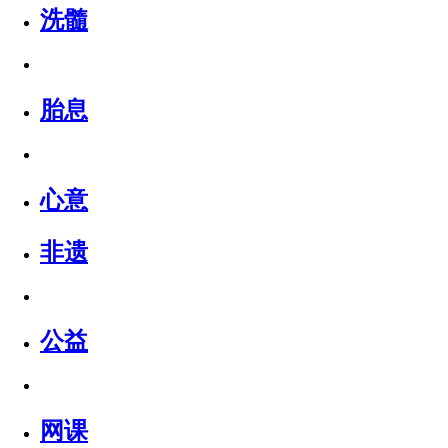
洗髓
胎息
心意
非遗
公益
网课