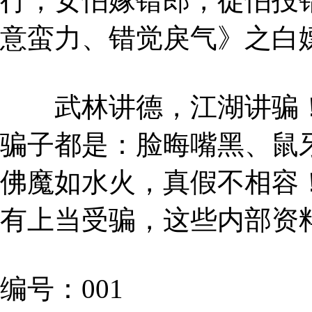
行，女怕嫁错郎，徒怕投
意蛮力、错觉戾气》之白
武林讲德，江湖讲骗！
骗子都是：脸晦嘴黑、鼠
佛魔如水火，真假不相容
有上当受骗，这些内部资
编号：001