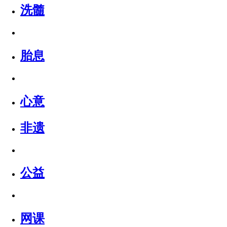
洗髓
胎息
心意
非遗
公益
网课