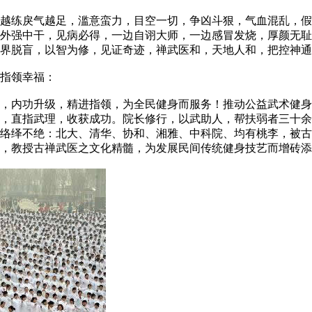
练戾气越足，滥意蛮力，目空一切，争凶斗狠，气血混乱，假
，外强中干，见病必得，一边自诩大师，一边感冒发烧，厚颜无
界脱盲，以智为修，见证奇迹，禅武医和，天地人和，把控神通
指领幸福：
内功升级，精进指领，为全民健身而服务！推动公益武术健身
，直指武理，收获成功。院长修行，以武助人，帮扶弱者三十余
络绎不绝：北大、清华、协和、湘雅、中科院、均有桃李，被古
，教授古禅武医之文化精髓，为发展民间传统健身技艺而增砖添