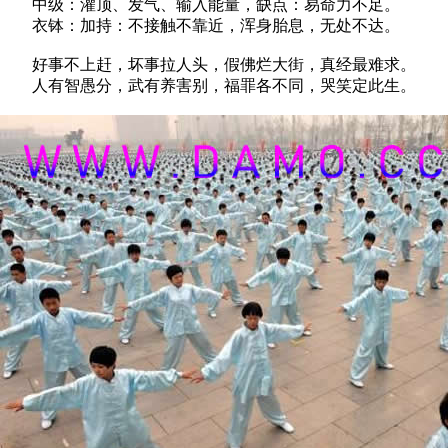
中级：灌顶、发气、输入能量，缺点：易命力不足。
衣钵：加持：不接触不靠近，浑身胎息，无处不达。
好事不上赶，坏事拉人头，假佛烂大街，真经最难求。
人有智愚分，武有养害别，福罪各不同，哭笑定此生。