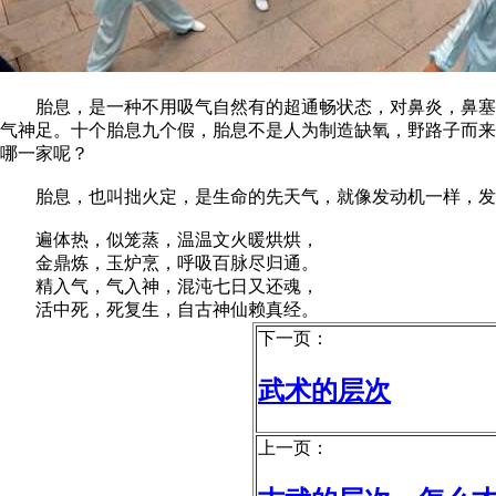
胎息，是一种不用吸气自然有的超通畅状态，对鼻炎，鼻塞，
气神足。十个胎息九个假，胎息不是人为制造缺氧，野路子而来
哪一家呢？
胎息，也叫拙火定，是生命的先天气，就像发动机一样，发出
遍体热，似笼蒸，温温文火暖烘烘，
金鼎炼，玉炉烹，呼吸百脉尽归通。
精入气，气入神，混沌七日又还魂，
活中死，死复生，自古神仙赖真经。
下一页：
武术的层次
上一页：