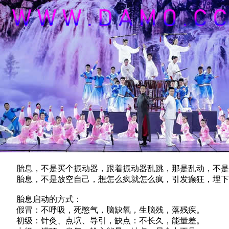
胎息，不是买个振动器，跟着振动器乱跳，那是乱动，不是
胎息，不是放空自己，想怎么疯就怎么疯，引发癫狂，埋下
胎息启动的方式：
假冒：不呼吸，死憋气，脑缺氧，生脑残，落残疾。
初级：针灸、点坹、导引，缺点：不长久，能量差。