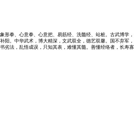
象形拳、心意拳、心意把、易筋经、洗髓经、站桩。古武博学，
补阳。中华武术，博大精深，文武双全，德艺双馨。国不弃军，
书劣法，乱悟成误，只知其表，难懂其髓。善懂经络者，长寿寡