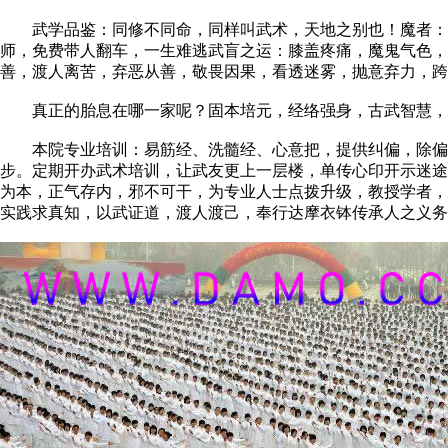
武学品鉴：同修不同命，同样叫武术，天地之别也！魔者：越
师，免费带人翻车，一生难逃武盲之运：膝盖疼痛，魔鬼气色
善，渡人离苦，弃恶从善，敬畏因果，看透迷雾，抛意弃力，跨
真正的胎息在哪一家呢？固本培元，经络强身，古武智慧，
本院专业培训：易筋经、洗髓经、心意把，提供纠偏，除偏，
步。定期开办武术培训，让武友更上一层楼，单传心印开示迷途
为本，正气存内，邪不可干，为专业人士点拨升级，教授学者，
实践求真知，以武证道，渡人渡己，奉行达摩衣钵传承人之义务