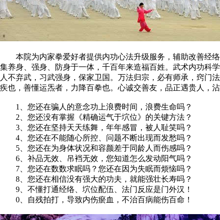
本院为内家拳爱好者提供内功心法升级服务，辅助改善经络环
集养身、强身、防身于一体，千百年来造福百姓。武术内功科学
人不弃武，习武强身，保家卫国。万法归宗，必有师承，窍门法
疾也，善懂运炁者，力降百拳也。心诚交善友，品正遇贵人，
1、您还在骗人的意念功上浪费时间，浪费生命吗？
2、您还没有掌握《精确运气于坹位》的关键方法？
3、您还在坚持天天练舞，年年感冒，被人耻笑吗？
4、您还在不能随心所控、问题不断出现而发愁吗？
5、您还在为身体状况和容颜差于同龄人而伤感吗？
6、补品无效、吊裆无效，您知道怎么发动阳气吗？
7、您还在数数求眠吗？您还在因为失眠而烦恼吗？
8、您还在相信没有强大的功夫，就能强壮长寿吗？
9、不懂打通经络、坹位配伍、法门反应是门外汉！
0、自残拍打，导致内伤瘀血，不治百病能伤百命！