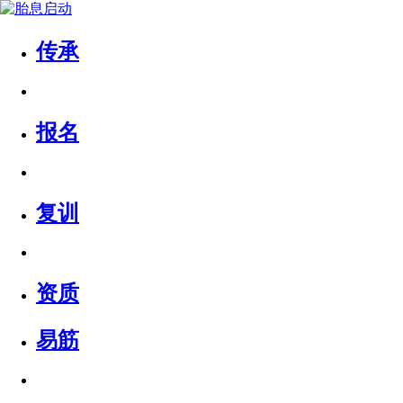
传承
报名
复训
资质
易筋