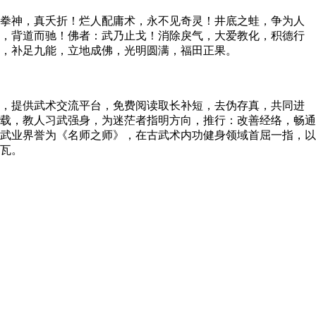
拳神，真夭折！烂人配庸术，永不见奇灵！井底之蛙，争为人
耻，背道而驰！佛者：武乃止戈！消除戾气，大爱教化，积德行
，补足九能，立地成佛，光明圆满，福田正果。
，提供武术交流平台，免费阅读取长补短，去伪存真，共同进
载，教人习武强身，为迷茫者指明方向，推行：改善经络，畅通
武业界誉为《名师之师》，在古武术内功健身领域首屈一指，以
瓦。