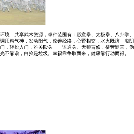
境，共享武术资源，拳种范围有：形意拳、太极拳、八卦掌、
调用精气神，发动阳气，改善经络，心腎相交，水火既济，滋阴
门，轻松入门，难关险关，一语通关。无师盲修，徒劳勤苦，伪
沾光不靠谱，白捡是垃圾。幸福靠争取而来，健康靠行动而得。