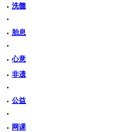
洗髓
胎息
心意
非遗
公益
网课