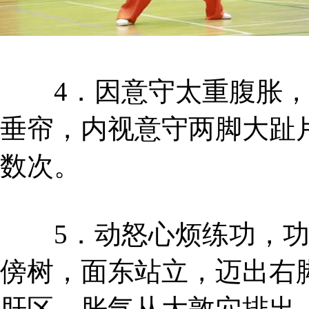
4．因意守太重腹胀，
垂帘，内视意守两脚大趾
数次。
5．动怒心烦练功，功
傍树，面东站立，迈出右
肝区，胀气从大敦穴排出