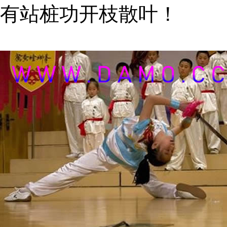
有站桩功开枝散叶！