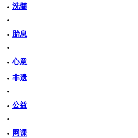
洗髓
胎息
心意
非遗
公益
网课