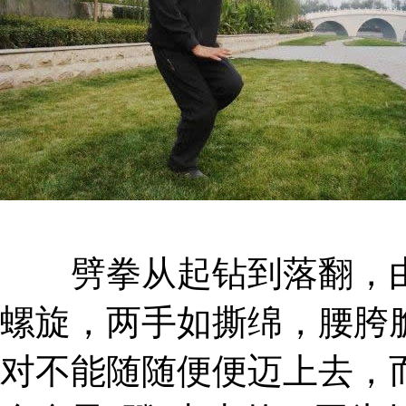
劈拳从起钻到落翻，由
螺旋，两手如撕绵，腰胯
对不能随随便便迈上去，