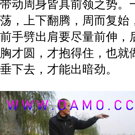
带动周身皆具前领之势。
荡，上下翻腾，周而复始
前手劈出肩要尽量前伸，
胸才圆，才抱得住，也就
垂下去，才能出暗劲。