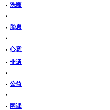
洗髓
胎息
心意
非遗
公益
网课