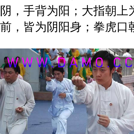
阴，手背为阳；大指朝上
前，皆为阴阳身；拳虎口