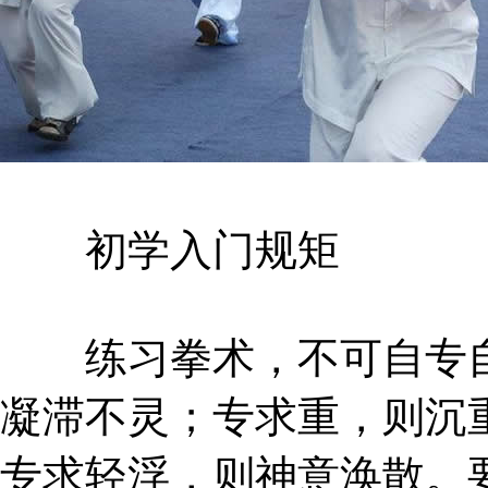
初学入门规矩
练习拳术，不可自专自
凝滞不灵；专求重，则沉
专求轻浮，则神意涣散。