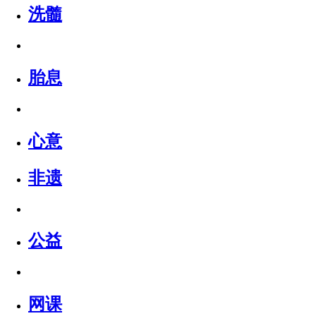
洗髓
胎息
心意
非遗
公益
网课