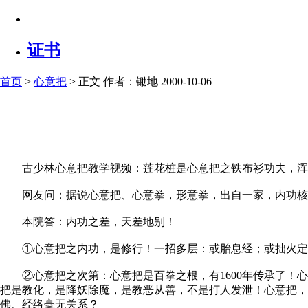
证书
首页
>
心意把
> 正文
作者：锄地 2000-10-06
古少林心意把教学视频：莲花桩是心意把之铁布衫功夫，浑
网友问：据说心意把、心意拳，形意拳，出自一家，内功核
本院答：内功之差，天差地别！
①心意把之内功，是修行！一招多层：或胎息经；或拙火定；
②心意把之次第：心意把是百拳之根，有1600年传承了！心
把是教化，是降妖除魔，是教恶从善，不是打人发泄！心意把
佛、经络毫无关系？