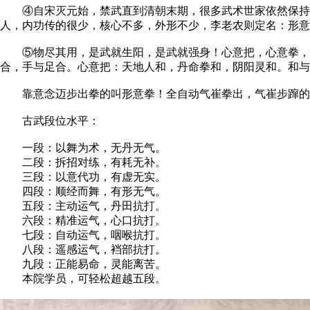
④自宋灭元始，禁武直到清朝末期，很多武术世家依然保持不
人，内功传的很少，核心不多，外形不少，李老农则定名：形意
⑤物尽其用，是武就生阳，是武就强身！心意把，心意拳，形
合，手与足合。心意把：天地人和，丹命拳和，阴阳灵和。和与
靠意念迈步出拳的叫形意拳！全自动气崔拳出，气崔步蹿的叫
古武段位水平：
一段：以舞为术，无丹无气。
二段：拆招对练，有耗无补。
三段：以意代功，有虚无实。
四段：顺经而舞，有形无气。
五段：主动运气，丹田抗打。
六段：精准运气，心口抗打。
七段：自动运气，咽喉抗打。
八段：遥感运气，裆部抗打。
九段：正能易命，灵能离苦。
本院学员，可轻松超越五段。