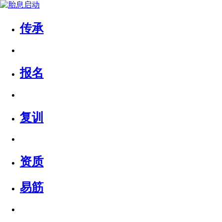
传承
报名
复训
资质
易筋