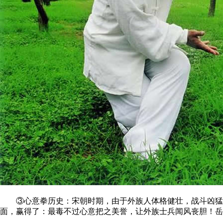
③心意拳历史：宋朝时期，由于外族人体格健壮，战斗凶猛，
面，赢得了：最毒不过心意把之美誉，让外族士兵闻风丧胆！岳