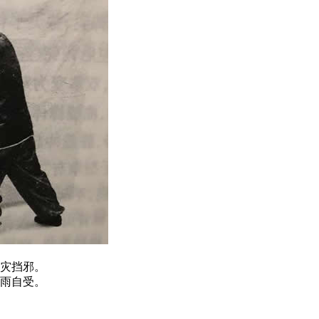
灾挡邪。
雨自受。