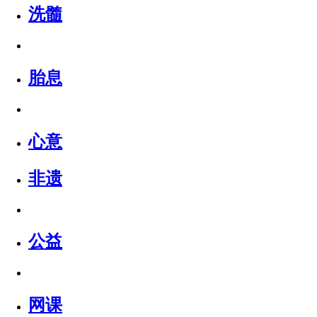
洗髓
胎息
心意
非遗
公益
网课