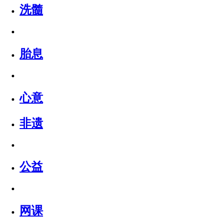
洗髓
胎息
心意
非遗
公益
网课