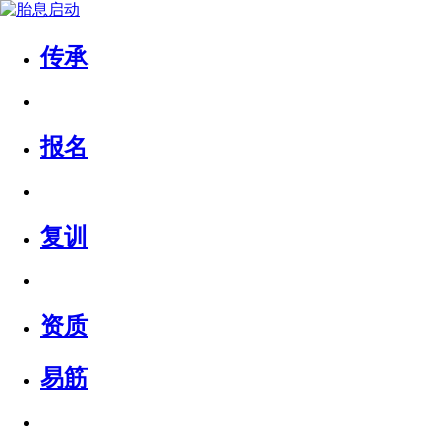
传承
报名
复训
资质
易筋