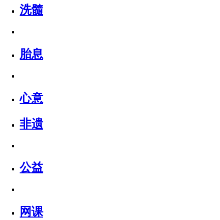
洗髓
胎息
心意
非遗
公益
网课