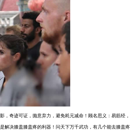
，奇迹可证，抛意弃力，避免耗元减命！顾名思义：易筋经，
解决膝盖膝盖疼的利器！问天下万千武功，有几个能去膝盖疼