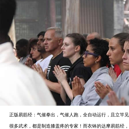
正版易筋经：气催拳出，气催人跑，全自动运行，且立竿见影
很多武术，都是制造膝盖疼的专家！而衣钵的达摩易筋经，是