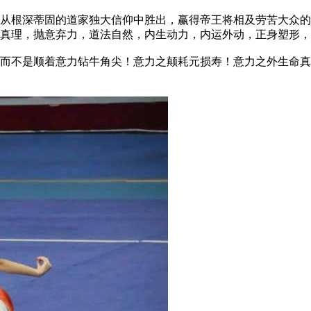
根深蒂固的道家独大信仰中胜出，赢得帝王将相及劳苦大众的
证真理，抛意弃力，道法自然，内生动力，内运外动，正身塑形
不是顺着意力钻牛角尖！意力之颠耗元损寿！意力之外生命真