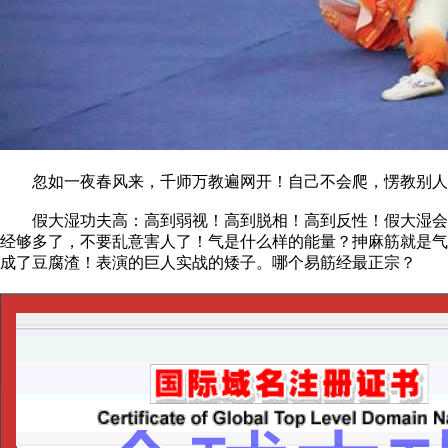
忽如一夜春风来，千师万教遍网开！自己不会爬，愣教别人飞
假大湿功夫高：高到弱视！高到脱相！高到反性！假大湿会讲
经够多了，不要乱意害人了！气是什么样的能量？抻麻筋就是气
成了豆腐渣！表演的巨人实战的矮子。哪个易筋经最正宗？