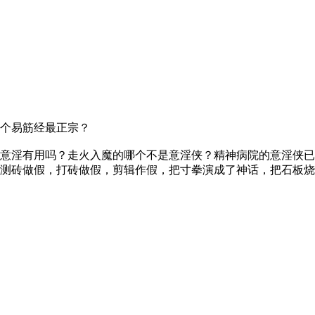
个易筋经最正宗？
意淫有用吗？走火入魔的哪个不是意淫侠？精神病院的意淫侠已
测砖做假，打砖做假，剪辑作假，把寸拳演成了神话，把石板烧