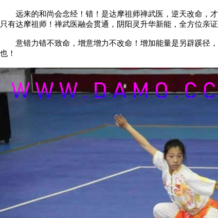
远来的和尚会念经！错！是达摩祖师禅武医，逆天改命，才从
只有达摩祖师！禅武医融会贯通，阴阳灵升华新能，全方位亲
意错力错不致命，增意增力不改命！增加能量是另辟蹊径，而
也！