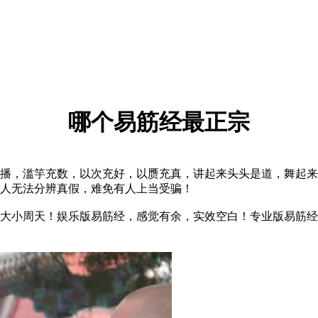
哪个易筋经最正宗
，滥竽充数，以次充好，以赝充真，讲起来头头是道，舞起来
人无法分辨真假，难免有人上当受骗！
小周天！娱乐版易筋经，感觉有余，实效空白！专业版易筋经