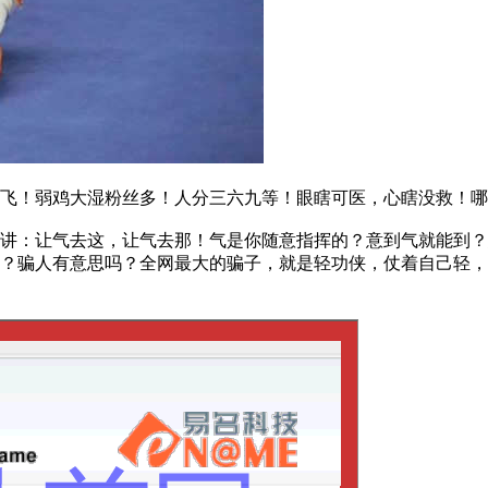
！弱鸡大湿粉丝多！人分三六九等！眼瞎可医，心瞎没救！哪
：让气去这，让气去那！气是你随意指挥的？意到气就能到？
？骗人有意思吗？全网最大的骗子，就是轻功侠，仗着自己轻，