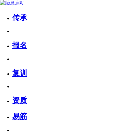
传承
报名
复训
资质
易筋