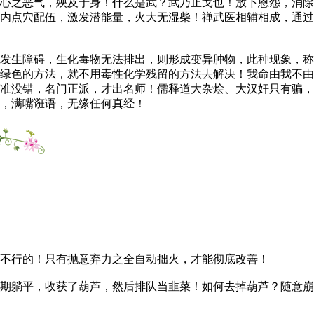
心之恶气，殃及于身！什么是武？武乃止戈也！放下恩怨，消除
内点穴配伍，激发潜能量，火大无湿柴！禅武医相辅相成，通过
发生障碍，生化毒物无法排出，则形成变异肿物，此种现象，称
绿色的方法，就不用毒性化学残留的方法去解决！我命由我不由
准没错，名门正派，才出名师！儒释道大杂烩、大汉奸只有骗，
，满嘴诳语，无缘任何真经！
不行的！只有抛意弃力之全自动拙火，才能彻底改善！
期躺平，收获了葫芦，然后排队当韭菜！如何去掉葫芦？随意崩