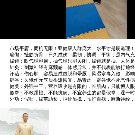
市场平庸，商机无限！亚健康人群庞大，水平才是硬道理！
瑜伽：扯筋折骨，日久成伤。柔韧，协调，平衡，是内气充
拔罐：吹气球容易，抽气球只能关闭，拔罐就是抽。人体是
针灸：刺激神经有麻颤感，体感异常，并不代表能够打通经
汗蒸：伤心肺，容易造成虚脱和晕厥，风湿寒毒入侵，影响
辟谷：久饿伤元气后很难恢复，易肾虚，辟谷饿不死恶性病
健美：外强中干，营养吸收是有限的，长肌肉，只能博人眼
假拳：不敢踢裆、不能抗病、不宜养生的都是假拳，逞一时
外功：假壮，拔苗助长，拉扯吊拽，拍打自残，麻断神经，