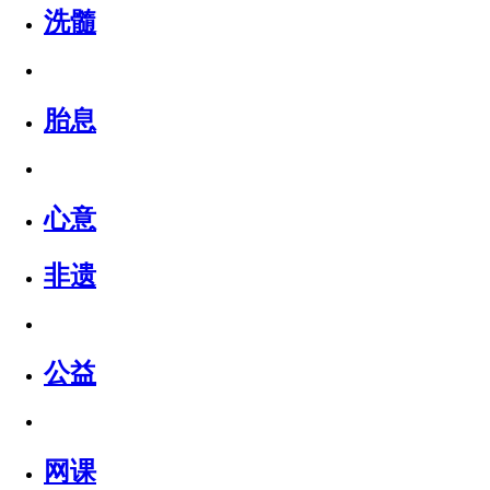
洗髓
胎息
心意
非遗
公益
网课