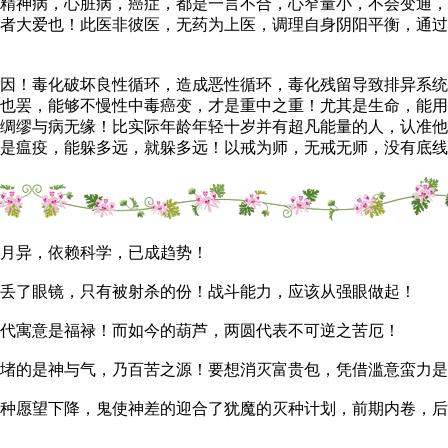
精神病，心脏病，癌症，都是一言不合，心窄量小，不会变通，
者大爱也！此医非彼医，无药为上医，调理自身阴阳平衡，通过
！毒化破坏良性循环，造成恶性循环，毒化残留导致排异系统
也罢，能够不慢性中毒癌变，才是重中之重！尤其是生命，能用
绸缪与病无缘！比实际年龄年轻十岁并有超凡能量的人，认准他
是瘟疫，能躲多远，就躲多远！以戒为师，无戒无师，没有底线
月异，依赖科学，已成趋势！
丢了眼镜，只有被射杀的份！战斗能力，应该从强眼做起！
代寓意是福禄！而如今的葫芦，两圆代表不可逆之苦厄！
的是神与气，乃百苦之源！要想消灭富贵包，凭借滥意蛮力是
愿望下降，鬼使神差的迎合了犹魔的灭种计划，前期内卷，后