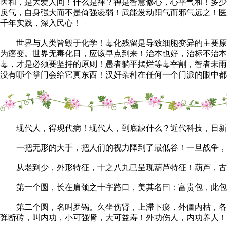
医和，是大爱人间！什么是禅？禅是智慧修心，心平气和！多少
戾气，自身强大而不是倚强凌弱！武能发动阳气而邪气远之！医
千年实践，深入民心！
世界与人类皆毁于化学！毒化残留是导致细胞变异的主要原因
为癌变。世界无毒化日，应该早点到来！治本也好，治标不治本
毒，才是必须要坚持的原则！愚者躺平摆烂等毒宰割，智者未雨
没有哪个掌门会给它真东西！汉奸杂种在任何一个门派的眼中都
现代人，得现代病！现代人，到底缺什么？近代科技，日新
一把无形的大手，把人们的视力降到了最低谷！一旦战争，
从老到少，外形特征，十之八九已呈现葫芦特征！葫芦，古
第一个圆，长在肩颈之十字路口，美其名曰：富贵包，此包堵
第二个圆，名叫罗锅。久坐伤肾，上滞下瘀，外僵内枯，各种
弹断砖，叫内功，小可强肾，大可益寿！外功伤人，内功养人！