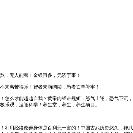
熬，无人能替！金银再多，无济于事！
不来离苦得乐！智者未雨绸缪，愚者亡羊补牢！
！怎么才能超越自我？黄帝内经讲规矩：怒气上逆，恐气下沉，
极乐观，追随科学！养生堂，养生，养生项目。
！利用经络改善身体是百利无一害的！中国古武历史悠久，禅武