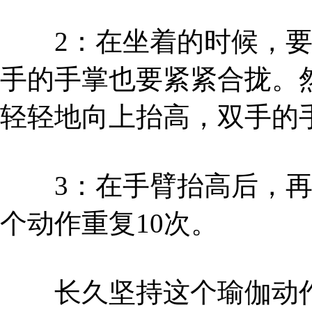
2：在坐着的时候，要
手的手掌也要紧紧合拢。
轻轻地向上抬高，双手的
3：在手臂抬高后，再
个动作重复10次。
长久坚持这个瑜伽动作