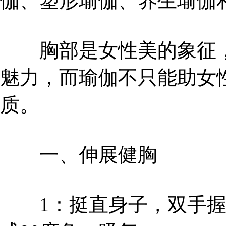
伽、塑形瑜伽、养生瑜伽
胸部是女性美的象征，
魅力，而瑜伽不只能助女
质。
一、伸展健胸
1：挺直身子，双手握