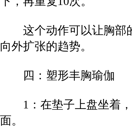
下，再重复10次。
这个动作可以让胸部的
向外扩张的趋势。
四：塑形丰胸瑜伽
1：在垫子上盘坐着，
面。