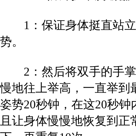
1：保证身体挺直站立
势。
2：然后将双手的手掌
慢地往上举高，一直举到
姿势20秒钟，在这20秒
且让身体慢慢地恢复到正