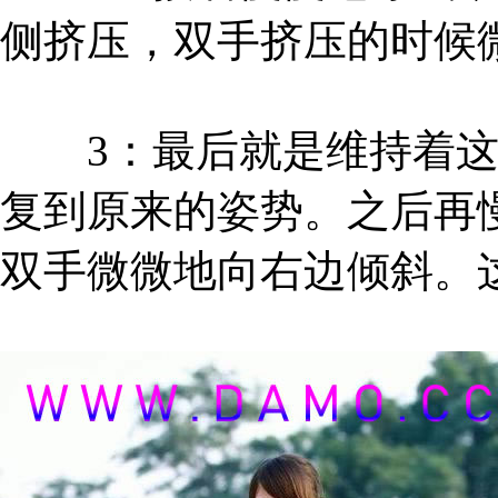
侧挤压，双手挤压的时候
3：最后就是维持着这个
复到原来的姿势。之后再
双手微微地向右边倾斜。这