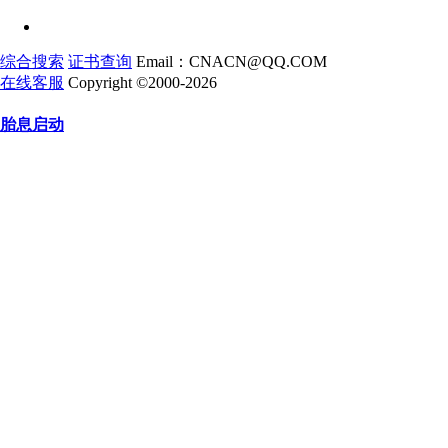
综合搜索
证书查询
Email：CNACN@QQ.COM
在线客服
Copyright ©2000-2026
胎息启动