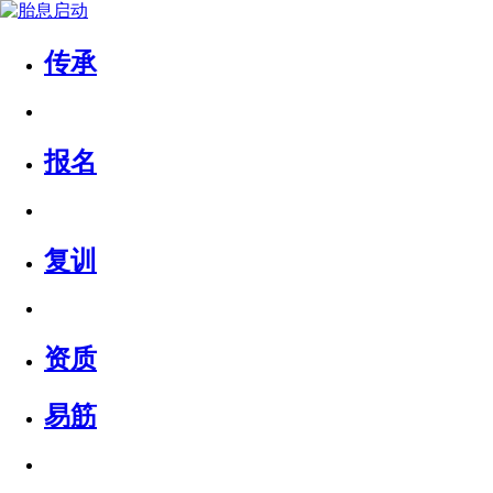
传承
报名
复训
资质
易筋